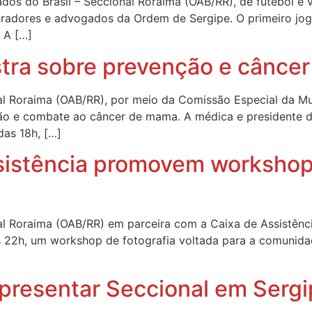
 do Brasil – Seccional Roraima (OAB/RR), de futebol e vôl
radores e advogados da Ordem de Sergipe. O primeiro jog
. A […]
stra sobre prevenção e cânce
l Roraima (OAB/RR), por meio da Comissão Especial da Mul
nção e combate ao câncer de mama. A médica e presidente 
das 18h, […]
istência promovem workshop 
l Roraima (OAB/RR) em parceira com a Caixa de Assistênci
 22h, um workshop de fotografia voltada para a comunidade
presentar Seccional em Serg