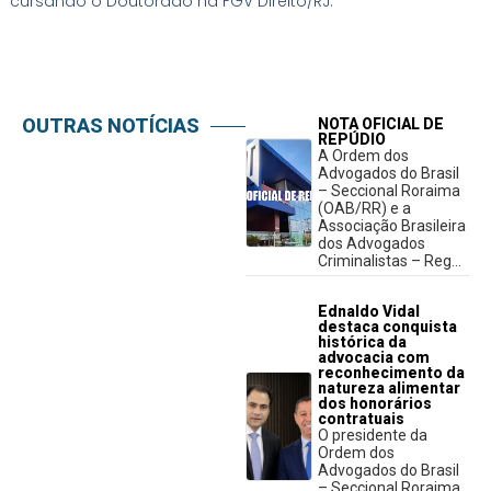
cursando o Doutorado na FGV Direito/RJ.
OUTRAS NOTÍCIAS
NOTA OFICIAL DE
REPÚDIO
A Ordem dos
Advogados do Brasil
– Seccional Roraima
(OAB/RR) e a
Associação Brasileira
dos Advogados
Criminalistas – Reg...
Ednaldo Vidal
destaca conquista
histórica da
advocacia com
reconhecimento da
natureza alimentar
dos honorários
contratuais
O presidente da
Ordem dos
Advogados do Brasil
– Seccional Roraima