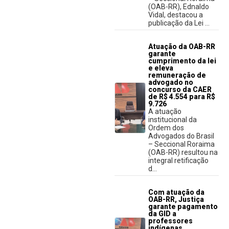
(OAB-RR), Ednaldo
Vidal, destacou a
publicação da Lei ...
Atuação da OAB-RR
garante
cumprimento da lei
e eleva
remuneração de
advogado no
concurso da CAER
de R$ 4.554 para R$
9.726
A atuação
institucional da
Ordem dos
Advogados do Brasil
– Seccional Roraima
(OAB-RR) resultou na
integral retificação
d...
Com atuação da
OAB-RR, Justiça
garante pagamento
da GID a
professores
indígenas