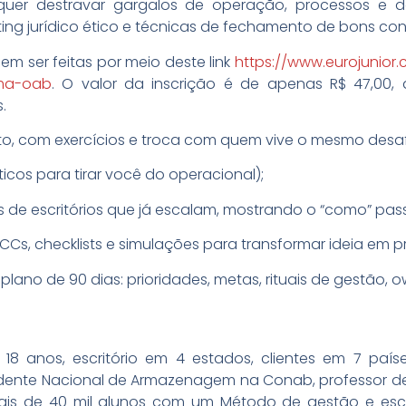
e quer destravar gargalos de operação, processos 
ng jurídico ético e técnicas de fechamento de bons con
em ser feitas por meio deste link
https://www.eurojunior
ima-oab
. O valor da inscrição é de apenas R$ 47,00,
.
o, com exercícios e troca com quem vive o mesmo desaf
icos para tirar você do operacional);
s de escritórios que já escalam, mostrando o “como” pas
CCs, checklists e simulações para transformar ideia em 
ano de 90 dias: prioridades, metas, rituais de gestão, o
18 anos, escritório em 4 estados, clientes em 7 paíse
ndente Nacional de Armazenagem na Conab, professor d
ais de 40 mil alunos com um Método de gestão e esca