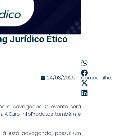
g Jurídico Ético
24/03/2026
Compartilhe:
o para Advogados. O evento será
h. A Euro InfoProdutos também é
m já está advogando, possui um