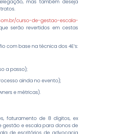
e delegação, mas também deseja
tratos.
.com.br/curso-de-gestao-escala-
 que serão revertidos em cestas
io com base na técnica dos 4E’s:
so a passo);
processo ainda no evento);
wners e métricas).
s, faturamento de 8 dígitos, ex
e gestão e escala para donos de
la de escritórios de advocacia