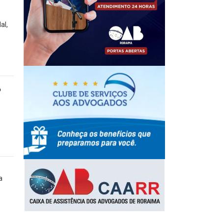
al,
o
a