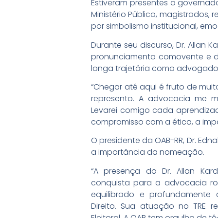
Estiveram presentes o governado
Ministério Público, magistrados,
por simbolismo institucional, e
Durante seu discurso, Dr. Allan Ka
pronunciamento comovente e de
longa trajetória como advogado 
“Chegar até aqui é fruto de mui
represento. A advocacia me 
Levarei comigo cada aprendiza
compromisso com a ética, a impar
O presidente da OAB-RR, Dr. Edn
a importância da nomeação.
“A presença do Dr. Allan Kar
conquista para a advocacia ro
equilibrado e profundamente
Direito. Sua atuação no TRE r
Eleitoral. A OAB tem orgulho de t