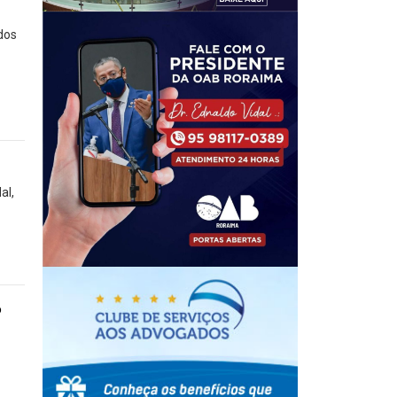
dos
al,
o