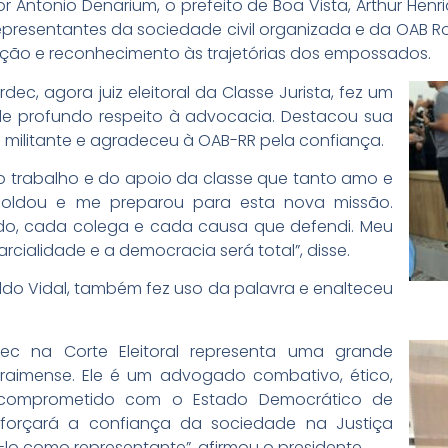
r Antonio Denarium, o prefeito de Boa Vista, Arthur Hen
 representantes da sociedade civil organizada e da OAB 
moção e reconhecimento às trajetórias dos empossados.
rdec, agora juiz eleitoral da Classe Jurista, fez um
 profundo respeito à advocacia. Destacou sua
militante e agradeceu à OAB-RR pela confiança.
to trabalho e do apoio da classe que tanto amo e
moldou e me preparou para esta nova missão.
do, cada colega e cada causa que defendi. Meu
cialidade e a democracia será total”, disse.
aldo Vidal, também fez uso da palavra e enalteceu
dec na Corte Eleitoral representa uma grande
raimense. Ele é um advogado combativo, ético,
 comprometido com o Estado Democrático de
eforçará a confiança da sociedade na Justiça
ê-lo como representante”, afirmou o presidente.