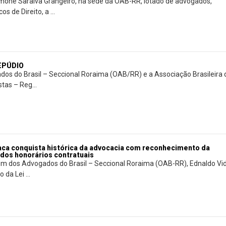
mone Saraiva Grangeiro, na sede da OAB-RR, lotado de advogados,
s de Direito, a ...
REPÚDIO
os do Brasil – Seccional Roraima (OAB/RR) e a Associação Brasileira 
tas – Reg...
aca conquista histórica da advocacia com reconhecimento da
 dos honorários contratuais
m dos Advogados do Brasil – Seccional Roraima (OAB-RR), Ednaldo Vid
da Lei ...