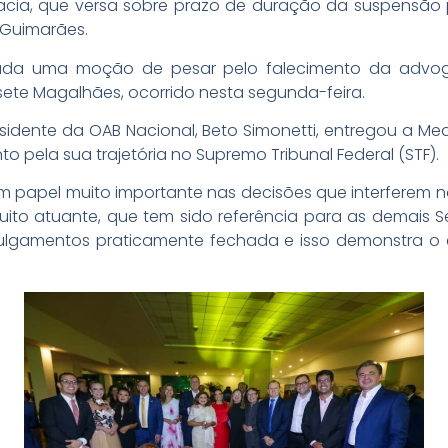
acia, que versa sobre prazo de duração da suspensão pr
o Guimarães.
tada uma moção de pesar pelo falecimento da advo
usete Magalhães, ocorrido nesta segunda-feira.
idente da OAB Nacional, Beto Simonetti, entregou a Me
pela sua trajetória no Supremo Tribunal Federal (STF).
 papel muito importante nas decisões que interferem n
o atuante, que tem sido referência para as demais S
lgamentos praticamente fechada e isso demonstra o