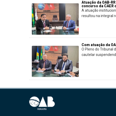
Atuação da OAB-RR 
concurso da CAER d
A atuação instituci
resultou na integral re
Com atuação da OAB
O Pleno do Tribunal 
cautelar suspendendo 