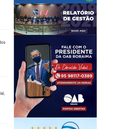
dos
al,