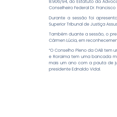
8.906/94, do Estatuto da Advoc
Conselheiro Federal Dr. Francisc
Durante a sessão foi apresen
Superior Tribunal de Justiça Ass
Também duante a sessão, o pres
Cármen Lúcia, em reconhecemento 
“O Conselho Pleno da OAB tem um
e Roraima tem uma bancada muit
mais um ano com a pauta de ju
presidente Ednaldo Vidal.