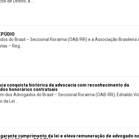
s de Direito, a ...
REPÚDIO
os do Brasil – Seccional Roraima (OAB/RR) e a Associação Brasileira 
tas – Reg...
aca conquista histórica da advocacia com reconhecimento da
 dos honorários contratuais
m dos Advogados do Brasil – Seccional Roraima (OAB-RR), Ednaldo Vid
da Lei ...
garante cumprimento da lei e eleva remuneração de advogado n