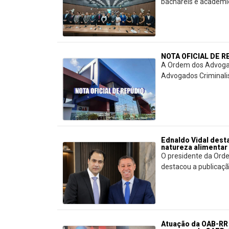
bacharéis e acadêmico
NOTA OFICIAL DE 
A Ordem dos Advogad
Advogados Criminalis
Ednaldo Vidal dest
natureza alimentar
O presidente da Orde
destacou a publicação 
Atuação da OAB-RR 