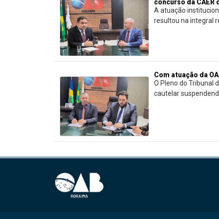
concurso da CAER d
A atuação instituci
resultou na integral re
Com atuação da OAB
O Pleno do Tribunal 
cautelar suspendendo 