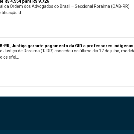
e R$ 4.554 para R$ 9.726
onal da Ordem dos Advogados do Brasil – Seccional Roraima (OAB-RR)
tificação d...
-RR, Justiça garante pagamento da GID a professores indígenas
de Justiça de Roraima (TJRR) concedeu no último dia 17 de julho, medid
os efei...