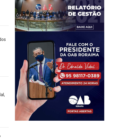
dos
al,
o