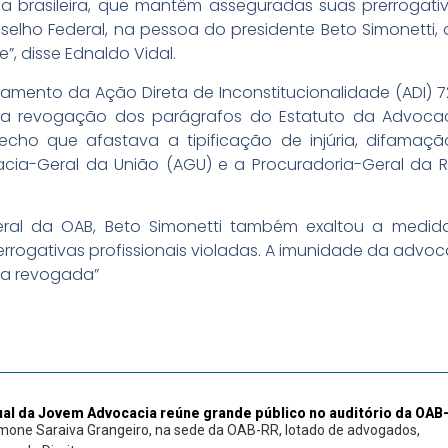
a brasileira, que mantêm asseguradas suas prerrogativa
elho Federal, na pessoa do presidente Beto Simonetti,
 disse Ednaldo Vidal.
amento da Ação Direta de Inconstitucionalidade (ADI) 7231
 a revogação dos parágrafos do Estatuto da Advoca
recho que afastava a tipificação de injúria, difama
acia-Geral da União (AGU) e a Procuradoria-Geral da 
ral da OAB, Beto Simonetti também exaltou a medida
rogativas profissionais violadas. A imunidade da advo
nda revogada”
al da Jovem Advocacia reúne grande público no auditório da OAB
mone Saraiva Grangeiro, na sede da OAB-RR, lotado de advogados,